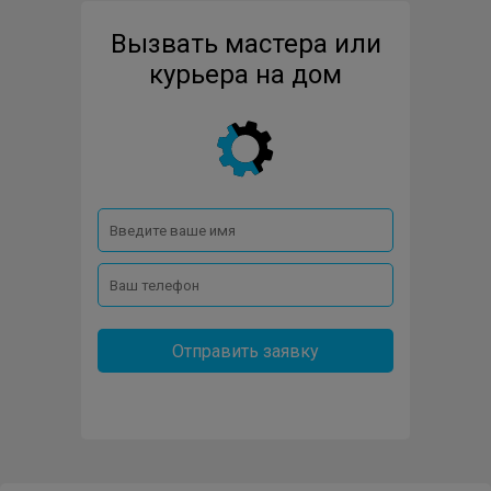
Вызвать мастера или
KORTING
KUPPERSBUSCH
LG
MAYTAG
курьера на дом
MIELE
SAMSUNG
SCHAUB-LORENZ
SIEMENS
SMEG
TEKA
V-ZUG
VESTEL
VESTFROST
WEISSGAUFF
WHIRLPOOL
WINIA
ZANUSSI
Отправить заявку