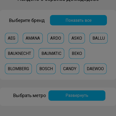
Выберите бренд
Показать все
AEG
AMANA
ARDO
ASKO
BALLU
BAUKNECHT
BAUMATIC
BEKO
BLOMBERG
BOSCH
CANDY
DAEWOO
GAGGENAU
GENERAL-ELECTRIC
GORENJE
Выбрать метро
Развернуть
GRUNDIG
HOOVER
HOTPOINT-ARISTON
HOTPOINT
INDESIT
IO-MABE
JACKY-S