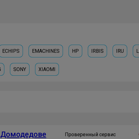
ECHIPS
EMACHINES
HP
IRBIS
IRU
G
SONY
XIAOMI
в Домодедове
Проверенный сервис