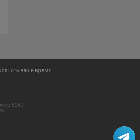
охранить ваше время
ссе 62к2
79