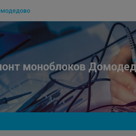
модедово
монт моноблоков Домодед