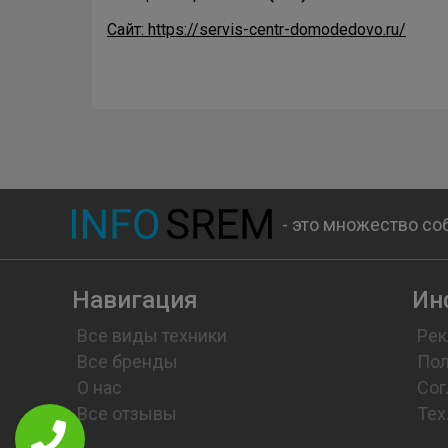
Сайт: https://servis-centr-domodedovo.ru/
- это множество со
Навигация
Ин
Все виды техники
Рек
Все бренды
Пол
О нас
Сог
Все отзывы
Тех