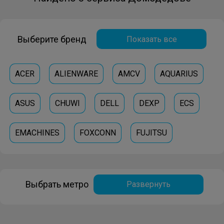
Выберите бренд
Показать все
ACER
ALIENWARE
AMCV
AQUARIUS
ASUS
CHUWI
DELL
DEXP
ECS
EMACHINES
FOXCONN
FUJITSU
GALATEC
GIGABYTE
HP
IRBIS
IRU
Выбрать метро
Развернуть
LENOVO
MICROSOFT
MSI
ORION
POWERMAN
ROVERBOOK
SONY