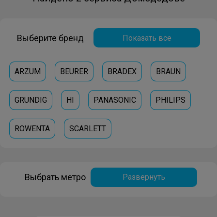
Выберите бренд
Показать все
ARZUM
BEURER
BRADEX
BRAUN
GRUNDIG
HI
PANASONIC
PHILIPS
ROWENTA
SCARLETT
Выбрать метро
Развернуть