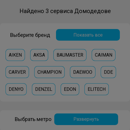
Найдено 3 сервиса Домодедове
Выберите бренд
Показать все
AIKEN
AKSA
BAUMASTER
CAIMAN
CARVER
CHAMPION
DAEWOO
DDE
DENYO
DENZEL
EDON
ELITECH
HAMMER
HITACHI
HUSQVARNA
Выбрать метро
Развернуть
HUTER
INGCO
PATRIOT
SDMO