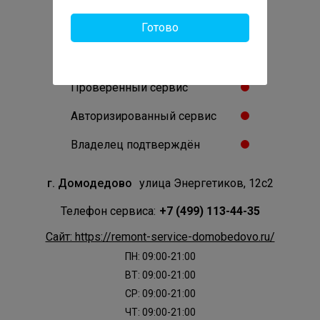
техники в Домодедово
Готово
1
Отзывов:
Проверенный сервис
Авторизированный сервис
Владелец подтверждён
г. Домодедово
улица Энергетиков, 12с2
Телефон сервиса:
+7 (499) 113-44-35
Сайт: https://remont-service-domobedovo.ru/
ПН: 09:00-21:00
ВТ: 09:00-21:00
СР: 09:00-21:00
ЧТ: 09:00-21:00