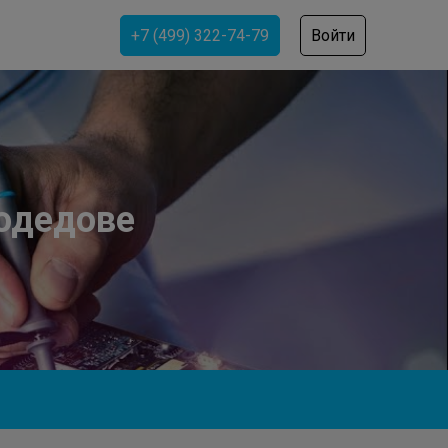
+7 (499) 322-74-79
Войти
одедове