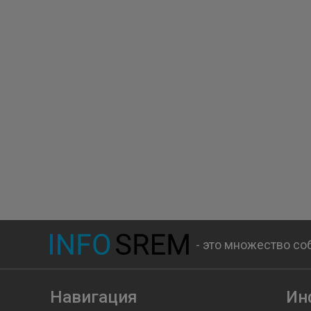
- это множество со
Навигация
Ин